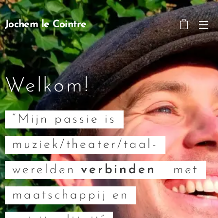
Jochem le Cointre
Welkom!
“Mijn passie is
muziek/theater/taal-
werelden
verbinden
met
maatschappij en